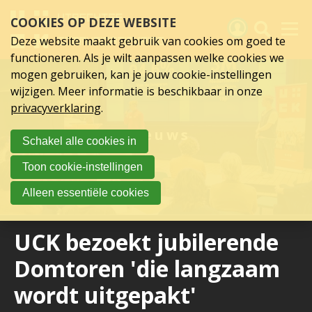
Sla
COOKIES OP DEZE WEBSITE
links
over
Deze website maakt gebruik van cookies om goed te
Spring
functioneren. Als je wilt aanpassen welke cookies we
naar
Activiteiten
mogen gebruiken, kan je jouw cookie-instellingen
hoofd
wijzigen. Meer informatie is beschikbaar in onze
inhoud
Nieuws
privacyverklaring
.
Spring
naar
Verslagen
Nieuws
Schakel alle cookies in
hoofdnavigatie
Sluit je aan
Toon cookie-instellingen
Over UCK
Alleen essentiële cookies
Links
UCK bezoekt jubilerende
Domtoren 'die langzaam
wordt uitgepakt'