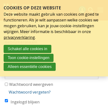
Inloggen
Sla
COOKIES OP DEZE WEBSITE
links
over
Deze website maakt gebruik van cookies om goed te
Spring
functioneren. Als je wilt aanpassen welke cookies we
naar
Activiteiten
mogen gebruiken, kan je jouw cookie-instellingen
Inloggen
hoofd
wijzigen. Meer informatie is beschikbaar in onze
inhoud
Nieuws
privacyverklaring
.
Spring
Gebruikersnaam
naar
Verslagen
Schakel alle cookies in
hoofdnavigatie
Sluit je aan
Toon cookie-instellingen
Wachtwoord
Over UCK
Alleen essentiële cookies
Links
Wachtwoord weergeven
Wachtwoord vergeten?
Ingelogd blijven