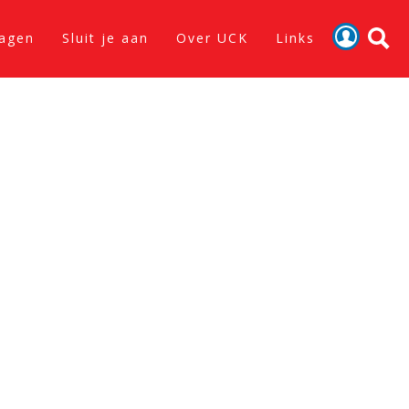
lagen
Sluit je aan
Over UCK
Links
Activiteiten
Nieuws
Verslagen
Sluit je aan
Over UCK
Links