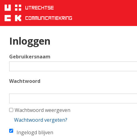
Inloggen
Sla
links
over
Spring
naar
hoofd
Inloggen
inhoud
Spring
Gebruikersnaam
naar
hoofdnavigatie
Wachtwoord
Wachtwoord weergeven
Wachtwoord vergeten?
Ingelogd blijven