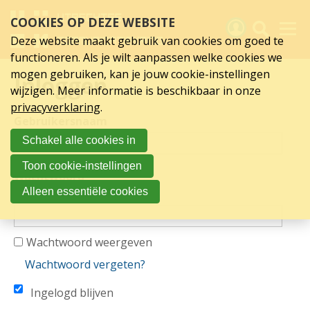
Inloggen
Sla
COOKIES OP DEZE WEBSITE
links
over
Deze website maakt gebruik van cookies om goed te
Spring
functioneren. Als je wilt aanpassen welke cookies we
naar
Activiteiten
mogen gebruiken, kan je jouw cookie-instellingen
Inloggen
hoofd
wijzigen. Meer informatie is beschikbaar in onze
inhoud
Nieuws
privacyverklaring
.
Spring
Gebruikersnaam
naar
Verslagen
Schakel alle cookies in
hoofdnavigatie
Sluit je aan
Toon cookie-instellingen
Wachtwoord
Over UCK
Alleen essentiële cookies
Links
Wachtwoord weergeven
Wachtwoord vergeten?
Ingelogd blijven