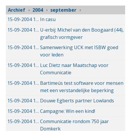
Archief
2004
september
15-09-2004
15-09-2004 00:00
In casu
15-09-2004
15-09-2004 00:00
U-erbij: Michel van den Boogaard (44),
grafisch vormgever
15-09-2004
15-09-2004 00:00
Samenwerking UCK met ISBW goed
voor leden
15-09-2004
15-09-2004 00:00
Luc Dietz naar Maatschap voor
Communicatie
15-09-2004
15-09-2004 00:00
Bartimeús test software voor mensen
met een verstandelijke beperking
15-09-2004
15-09-2004 00:00
Douwe Egberts partner Lowlands
15-09-2004
15-09-2004 00:00
Campagne: Win een kind!
15-09-2004
15-09-2004 00:00
Communicatie rondom 750 jaar
Domkerk