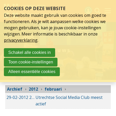
februari
Sla
COOKIES OP DEZE WEBSITE
links
2012
over
Deze website maakt gebruik van cookies om goed te
Spring
functioneren. Als je wilt aanpassen welke cookies we
naar
Activiteiten
mogen gebruiken, kan je jouw cookie-instellingen
hoofd
wijzigen. Meer informatie is beschikbaar in onze
inhoud
Nieuws
privacyverklaring
.
Spring
naar
Verslagen
Nieuws
Schakel alle cookies in
hoofdnavigatie
Sluit je aan
Toon cookie-instellingen
Over UCK
Alleen essentiële cookies
Links
Archief
2012
februari
29-02-2012
29-02-2012 00:00
Utrechtse Social Media Club meest
actief