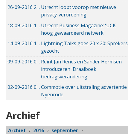
26-09-2016
26-09-2016 22:20
Utrecht loopt voorop met nieuwe
privacy-verordening
18-09-2016
18-09-2016 10:30
Utrecht Business Magazine: 'UCK
hoog gewaardeerd netwerk'
14-09-2016
14-09-2016 20:31
Lightning Talks goes 20 x 20: Sprekers
gezocht
09-09-2016
09-09-2016 09:29
Reint Jan Renes en Sander Hermsen
introduceren 'Draaiboek
Gedragsverandering'
02-09-2016
02-09-2016 17:50
Commotie over uitstraling advertentie
Nyenrode
Archief
Archief
2016
september