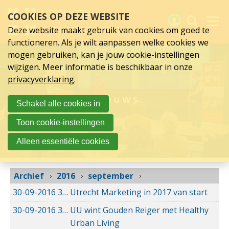
september
Sla
COOKIES OP DEZE WEBSITE
links
2016
over
Deze website maakt gebruik van cookies om goed te
Spring
functioneren. Als je wilt aanpassen welke cookies we
naar
Activiteiten
mogen gebruiken, kan je jouw cookie-instellingen
hoofd
wijzigen. Meer informatie is beschikbaar in onze
inhoud
Nieuws
privacyverklaring
.
Spring
naar
Verslagen
Nieuws
Schakel alle cookies in
hoofdnavigatie
Sluit je aan
Toon cookie-instellingen
Over UCK
Alleen essentiële cookies
Links
Archief
2016
september
30-09-2016
30-09-2016 15:52
Utrecht Marketing in 2017 van start
30-09-2016
30-09-2016 15:40
UU wint Gouden Reiger met Healthy
Urban Living