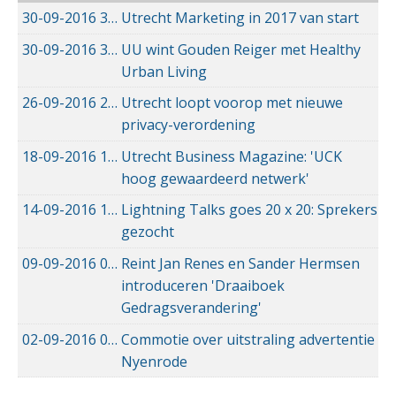
30-09-2016
30-09-2016 15:52
Utrecht Marketing in 2017 van start
30-09-2016
30-09-2016 15:40
UU wint Gouden Reiger met Healthy
Urban Living
26-09-2016
26-09-2016 22:20
Utrecht loopt voorop met nieuwe
privacy-verordening
18-09-2016
18-09-2016 10:30
Utrecht Business Magazine: 'UCK
hoog gewaardeerd netwerk'
14-09-2016
14-09-2016 20:31
Lightning Talks goes 20 x 20: Sprekers
gezocht
09-09-2016
09-09-2016 09:29
Reint Jan Renes en Sander Hermsen
introduceren 'Draaiboek
Gedragsverandering'
02-09-2016
02-09-2016 17:50
Commotie over uitstraling advertentie
Nyenrode