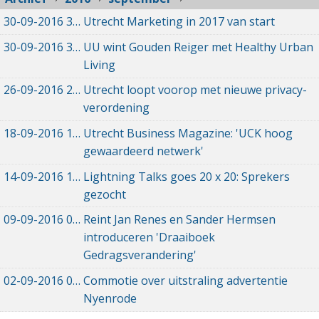
30-09-2016
30-09-2016 15:52
Utrecht Marketing in 2017 van start
30-09-2016
30-09-2016 15:40
UU wint Gouden Reiger met Healthy Urban
Living
26-09-2016
26-09-2016 22:20
Utrecht loopt voorop met nieuwe privacy-
verordening
18-09-2016
18-09-2016 10:30
Utrecht Business Magazine: 'UCK hoog
gewaardeerd netwerk'
14-09-2016
14-09-2016 20:31
Lightning Talks goes 20 x 20: Sprekers
gezocht
09-09-2016
09-09-2016 09:29
Reint Jan Renes en Sander Hermsen
introduceren 'Draaiboek
Gedragsverandering'
02-09-2016
02-09-2016 17:50
Commotie over uitstraling advertentie
Nyenrode