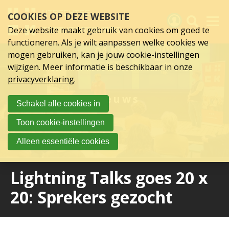
Sla
COOKIES OP DEZE WEBSITE
links
over
Deze website maakt gebruik van cookies om goed te
Spring
functioneren. Als je wilt aanpassen welke cookies we
naar
Activiteiten
mogen gebruiken, kan je jouw cookie-instellingen
hoofd
wijzigen. Meer informatie is beschikbaar in onze
inhoud
Nieuws
privacyverklaring
.
Spring
naar
Verslagen
Nieuws
Schakel alle cookies in
hoofdnavigatie
Sluit je aan
Toon cookie-instellingen
Over UCK
Alleen essentiële cookies
Links
Lightning Talks goes 20 x
20: Sprekers gezocht