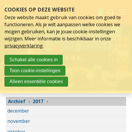
2017
Sla
COOKIES OP DEZE WEBSITE
links
over
Deze website maakt gebruik van cookies om goed te
Spring
functioneren. Als je wilt aanpassen welke cookies we
naar
Activiteiten
mogen gebruiken, kan je jouw cookie-instellingen
hoofd
wijzigen. Meer informatie is beschikbaar in onze
inhoud
Nieuws
privacyverklaring
.
Spring
naar
Verslagen
Nieuws
Schakel alle cookies in
hoofdnavigatie
Sluit je aan
Toon cookie-instellingen
Over UCK
Alleen essentiële cookies
Links
Archief
2017
december
november
oktober