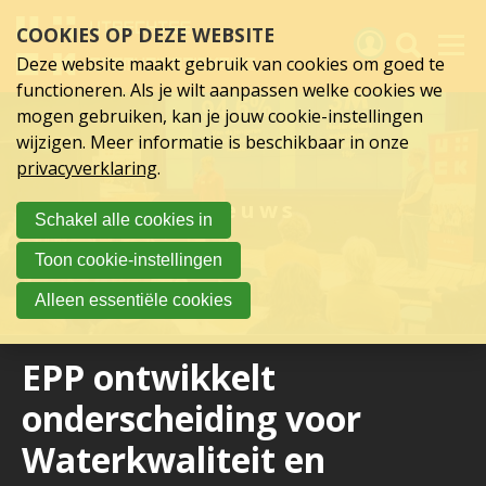
Sla
COOKIES OP DEZE WEBSITE
links
over
Deze website maakt gebruik van cookies om goed te
Spring
functioneren. Als je wilt aanpassen welke cookies we
naar
Activiteiten
mogen gebruiken, kan je jouw cookie-instellingen
hoofd
wijzigen. Meer informatie is beschikbaar in onze
inhoud
Nieuws
privacyverklaring
.
Spring
naar
Verslagen
Nieuws
Schakel alle cookies in
hoofdnavigatie
Sluit je aan
Toon cookie-instellingen
Over UCK
Alleen essentiële cookies
Links
EPP ontwikkelt
onderscheiding voor
Waterkwaliteit en