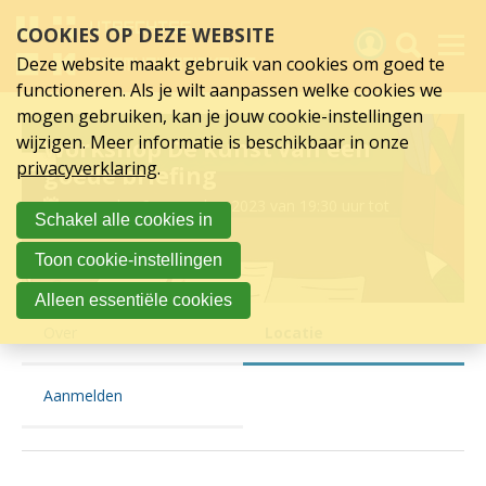
Locatie
Sla
COOKIES OP DEZE WEBSITE
links
van
over
Deze website maakt gebruik van cookies om goed te
Spring
Workshop
functioneren. Als je wilt aanpassen welke cookies we
naar
Activiteiten
mogen gebruiken, kan je jouw cookie-instellingen
De
hoofd
wijzigen. Meer informatie is beschikbaar in onze
Workshop De kunst van een
inhoud
Nieuws
kunst
privacyverklaring
.
goede briefing
Spring
naar
Verslagen
van
woensdag 8 november 2023 van 19:30 uur tot
Schakel alle cookies in
hoofdnavigatie
22:00 uur
een
Sluit je aan
Toon cookie-instellingen
Regardz La Vie
goede
Over UCK
Alleen essentiële cookies
briefing
Over
Locatie
Links
Aanmelden