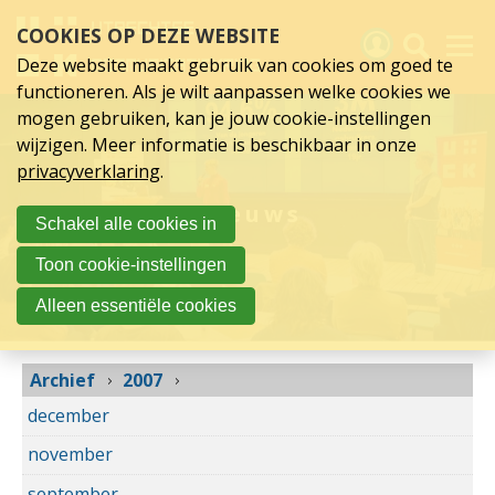
2007
Sla
COOKIES OP DEZE WEBSITE
links
over
Deze website maakt gebruik van cookies om goed te
Spring
functioneren. Als je wilt aanpassen welke cookies we
naar
Activiteiten
mogen gebruiken, kan je jouw cookie-instellingen
hoofd
wijzigen. Meer informatie is beschikbaar in onze
inhoud
Nieuws
privacyverklaring
.
Spring
naar
Verslagen
Nieuws
Schakel alle cookies in
hoofdnavigatie
Sluit je aan
Toon cookie-instellingen
Over UCK
Alleen essentiële cookies
Links
Archief
2007
december
november
september