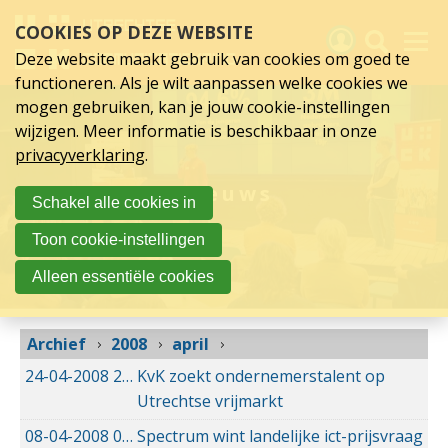
april
Sla
COOKIES OP DEZE WEBSITE
links
2008
over
Deze website maakt gebruik van cookies om goed te
Spring
functioneren. Als je wilt aanpassen welke cookies we
naar
Activiteiten
mogen gebruiken, kan je jouw cookie-instellingen
hoofd
wijzigen. Meer informatie is beschikbaar in onze
inhoud
Nieuws
privacyverklaring
.
Spring
naar
Verslagen
Nieuws
Schakel alle cookies in
hoofdnavigatie
Sluit je aan
Toon cookie-instellingen
Over UCK
Alleen essentiële cookies
Links
Archief
2008
april
24-04-2008
24-04-2008 00:00
KvK zoekt ondernemerstalent op
Utrechtse vrijmarkt
08-04-2008
08-04-2008 00:00
Spectrum wint landelijke ict-prijsvraag