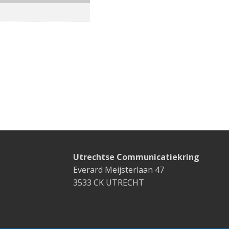
Utrechtse Communicatiekring
Everard Meijsterlaan 47
3533 CK UTRECHT