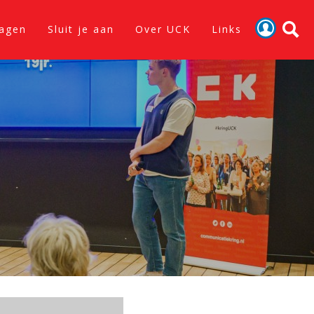
lagen
Sluit je aan
Over UCK
Links
Activiteiten
Nieuws
Verslagen
Sluit je aan
Over UCK
Links