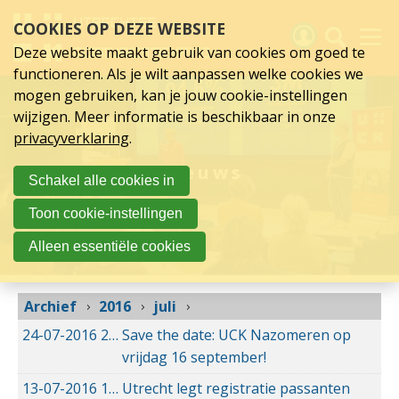
juli
Sla
COOKIES OP DEZE WEBSITE
links
2016
over
Deze website maakt gebruik van cookies om goed te
Spring
functioneren. Als je wilt aanpassen welke cookies we
naar
Activiteiten
mogen gebruiken, kan je jouw cookie-instellingen
hoofd
wijzigen. Meer informatie is beschikbaar in onze
inhoud
Nieuws
privacyverklaring
.
Spring
naar
Verslagen
Nieuws
Schakel alle cookies in
hoofdnavigatie
Sluit je aan
Toon cookie-instellingen
Over UCK
Alleen essentiële cookies
Links
Archief
2016
juli
24-07-2016
24-07-2016 10:24
Save the date: UCK Nazomeren op
vrijdag 16 september!
13-07-2016
13-07-2016 09:03
Utrecht legt registratie passanten