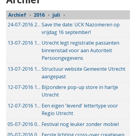
Archief
2016
juli
24-07-2016
24-07-2016 10:24
Save the date: UCK Nazomeren op
vrijdag 16 september!
13-07-2016
13-07-2016 09:03
Utrecht legt registratie passanten
binnenstad voor aan Autoriteit
Persoongegevens
13-07-2016
13-07-2016 08:44
Structuur website Gemeente Utrecht
aangepast
12-07-2016
12-07-2016 21:13
Bijzondere pop-up store in hartje
Utrecht
12-07-2016
12-07-2016 19:51
Een eigen 'levend' lettertype voor
Regio Utrecht
05-07-2016
05-07-2016 13:32
Festival nog leuker zonder mobiel
05-07-2016
05-07-2016 13:13
Eerste lichting cross-over creatieven