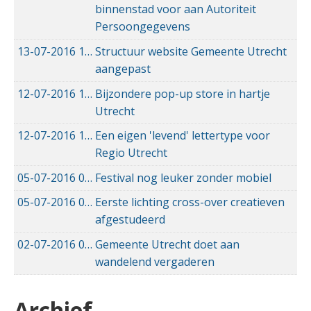
binnenstad voor aan Autoriteit
Persoongegevens
13-07-2016
13-07-2016 08:44
Structuur website Gemeente Utrecht
aangepast
12-07-2016
12-07-2016 21:13
Bijzondere pop-up store in hartje
Utrecht
12-07-2016
12-07-2016 19:51
Een eigen 'levend' lettertype voor
Regio Utrecht
05-07-2016
05-07-2016 13:32
Festival nog leuker zonder mobiel
05-07-2016
05-07-2016 13:13
Eerste lichting cross-over creatieven
afgestudeerd
02-07-2016
02-07-2016 12:27
Gemeente Utrecht doet aan
wandelend vergaderen
Archief