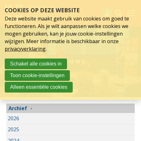
Archief
Sla
COOKIES OP DEZE WEBSITE
links
over
Deze website maakt gebruik van cookies om goed te
Spring
functioneren. Als je wilt aanpassen welke cookies we
naar
Activiteiten
mogen gebruiken, kan je jouw cookie-instellingen
hoofd
wijzigen. Meer informatie is beschikbaar in onze
inhoud
Nieuws
privacyverklaring
.
Spring
naar
Verslagen
Nieuws
Schakel alle cookies in
hoofdnavigatie
Sluit je aan
Toon cookie-instellingen
Over UCK
Alleen essentiële cookies
Links
Archief
2026
2025
2024