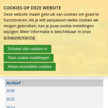
Archief
Sla
COOKIES OP DEZE WEBSITE
links
over
Deze website maakt gebruik van cookies om goed te
Spring
functioneren. Als je wilt aanpassen welke cookies we
naar
Activiteiten
mogen gebruiken, kan je jouw cookie-instellingen
hoofd
wijzigen. Meer informatie is beschikbaar in onze
inhoud
Nieuws
privacyverklaring
.
Spring
naar
Verslagen
Nieuws
Schakel alle cookies in
hoofdnavigatie
Sluit je aan
Toon cookie-instellingen
Over UCK
Alleen essentiële cookies
Links
Archief
2026
2025
2024