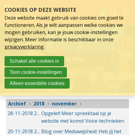
november
Sla
COOKIES OP DEZE WEBSITE
links
2018
over
Deze website maakt gebruik van cookies om goed te
Spring
functioneren. Als je wilt aanpassen welke cookies we
naar
Activiteiten
mogen gebruiken, kan je jouw cookie-instellingen
hoofd
wijzigen. Meer informatie is beschikbaar in onze
inhoud
Nieuws
privacyverklaring
.
Spring
naar
Verslagen
Nieuws
Schakel alle cookies in
hoofdnavigatie
Sluit je aan
Toon cookie-instellingen
Over UCK
Alleen essentiële cookies
Links
Archief
2018
november
28-11-2018
28-11-2018 14:50
Opgelet! Meer spreektaal op je
website met komst Voice-technieken
20-11-2018
20-11-2018 10:03
Blog over Mediawijsheid: Heb jij het