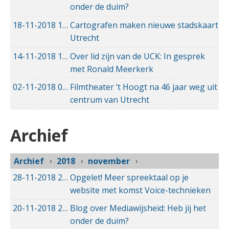
onder de duim?
18-11-2018
18-11-2018 12:42
Cartografen maken nieuwe stadskaart
Utrecht
14-11-2018
14-11-2018 14:38
Over lid zijn van de UCK: In gesprek
met Ronald Meerkerk
02-11-2018
02-11-2018 17:16
Filmtheater ’t Hoogt na 46 jaar weg uit
centrum van Utrecht
Archief
Archief
2018
november
28-11-2018
28-11-2018 14:50
Opgelet! Meer spreektaal op je
website met komst Voice-technieken
20-11-2018
20-11-2018 10:03
Blog over Mediawijsheid: Heb jij het
onder de duim?