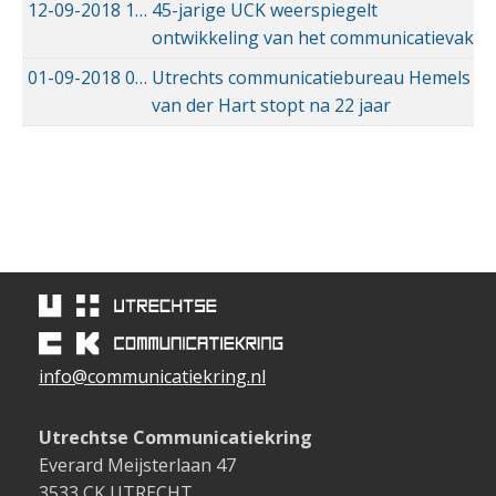
12-09-2018
12-09-2018 21:54
45-jarige UCK weerspiegelt
ontwikkeling van het communicatievak
01-09-2018
01-09-2018 14:33
Utrechts communicatiebureau Hemels
van der Hart stopt na 22 jaar
info@communicatiekring.nl
Utrechtse Communicatiekring
Everard Meijsterlaan 47
3533 CK UTRECHT