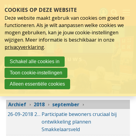
september
Sla
COOKIES OP DEZE WEBSITE
links
2018
over
Deze website maakt gebruik van cookies om goed te
Spring
functioneren. Als je wilt aanpassen welke cookies we
naar
Activiteiten
mogen gebruiken, kan je jouw cookie-instellingen
hoofd
wijzigen. Meer informatie is beschikbaar in onze
inhoud
Nieuws
privacyverklaring
.
Spring
naar
Verslagen
Nieuws
Schakel alle cookies in
hoofdnavigatie
Sluit je aan
Toon cookie-instellingen
Over UCK
Alleen essentiële cookies
Links
Archief
2018
september
26-09-2018
26-09-2018 09:54
Participatie bewoners cruciaal bij
ontwikkeling plannen
Smakkelaarsveld