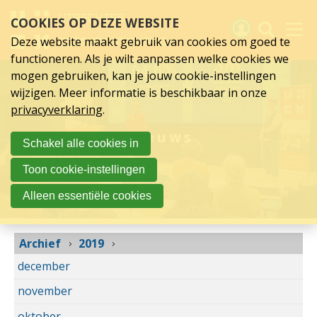
2019
Sla
COOKIES OP DEZE WEBSITE
links
over
Deze website maakt gebruik van cookies om goed te
Spring
functioneren. Als je wilt aanpassen welke cookies we
naar
Activiteiten
mogen gebruiken, kan je jouw cookie-instellingen
hoofd
wijzigen. Meer informatie is beschikbaar in onze
inhoud
Nieuws
privacyverklaring
.
Spring
naar
Verslagen
Nieuws
Schakel alle cookies in
hoofdnavigatie
Sluit je aan
Toon cookie-instellingen
Over UCK
Alleen essentiële cookies
Links
Archief
2019
december
november
oktober