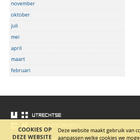
november
oktober
juli
mei
april
maart
februari
COOKIES OP
Deze website maakt gebruik van coo
DEZE WEBSITE
aanpassen welke cookies we mogen 
info@communicatiekring.nl