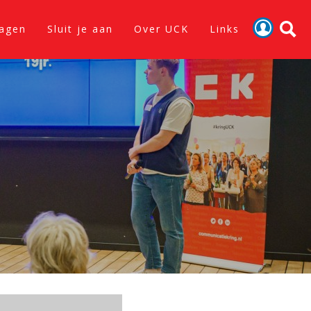
lagen
Sluit je aan
Over UCK
Links
Activiteiten
Nieuws
Verslagen
Sluit je aan
Over UCK
Links