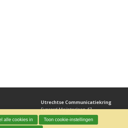
Utrechtse Communicatiekring
Everard Meijsterlaan 47
3533 CK UTRECHT
l alle cookies in
Toon cookie-instellingen