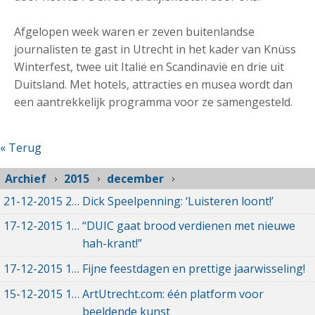
Afgelopen week waren er zeven buitenlandse
journalisten te gast in Utrecht in het kader van Knüss
Winterfest, twee uit Italië en Scandinavië en drie uit
Duitsland. Met hotels, attracties en musea wordt dan
een aantrekkelijk programma voor ze samengesteld.
« Terug
Archief
2015
december
21-12-2015
21-12-2015 00:00
Dick Speelpenning: ‘Luisteren loont!’
17-12-2015
17-12-2015 00:00
“DUIC gaat brood verdienen met nieuwe
hah-krant!”
17-12-2015
17-12-2015 00:00
Fijne feestdagen en prettige jaarwisseling!
15-12-2015
15-12-2015 00:00
ArtUtrecht.com: één platform voor
beeldende kunst