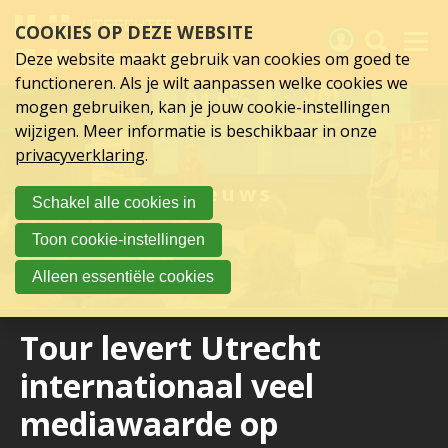
Sla
COOKIES OP DEZE WEBSITE
links
over
Deze website maakt gebruik van cookies om goed te
Spring
functioneren. Als je wilt aanpassen welke cookies we
naar
Activiteiten
mogen gebruiken, kan je jouw cookie-instellingen
hoofd
wijzigen. Meer informatie is beschikbaar in onze
inhoud
Nieuws
privacyverklaring
.
Spring
naar
Verslagen
Nieuws
Schakel alle cookies in
hoofdnavigatie
Sluit je aan
Toon cookie-instellingen
Over UCK
Alleen essentiële cookies
Links
Tour levert Utrecht
internationaal veel
mediawaarde op