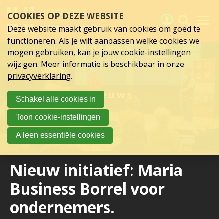
Sla
COOKIES OP DEZE WEBSITE
links
over
Deze website maakt gebruik van cookies om goed te
Spring
functioneren. Als je wilt aanpassen welke cookies we
naar
Activiteiten
mogen gebruiken, kan je jouw cookie-instellingen
hoofd
wijzigen. Meer informatie is beschikbaar in onze
inhoud
Nieuws
privacyverklaring
.
Spring
naar
Verslagen
Nieuws
Schakel alle cookies in
hoofdnavigatie
Sluit je aan
Toon cookie-instellingen
Over UCK
Alleen essentiële cookies
Links
Nieuw initiatief: Maria
Business Borrel voor
ondernemers.