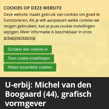
Sla
COOKIES OP DEZE WEBSITE
links
over
Deze website maakt gebruik van cookies om goed te
Spring
functioneren. Als je wilt aanpassen welke cookies we
naar
Activiteiten
mogen gebruiken, kan je jouw cookie-instellingen
hoofd
wijzigen. Meer informatie is beschikbaar in onze
inhoud
Nieuws
privacyverklaring
.
Spring
naar
Verslagen
Nieuws
Schakel alle cookies in
hoofdnavigatie
Sluit je aan
Toon cookie-instellingen
Over UCK
Alleen essentiële cookies
Links
U-erbij: Michel van den
Boogaard (44), grafisch
vormgever