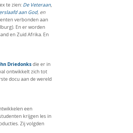
ex te zien:
De Veteraan
,
erslaafd aan God
, en
udenten verbonden aan
lburg). En er worden
and en Zuid Afrika. En
ohn Driedonks
die er in
al ontwikkelt zich tot
rste docu aan de wereld
ntwikkelen een
studenten krijgen les in
ducties. Zij volgden