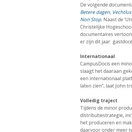
De volgende documentair
Betere dagen
,
Vechtlus
Non Stop
.
Naast de ‘Utr
Christelijke Hogeschoo
documentaires vertoond 
er zijn dit jaar gastdo
Internationaal
CampusDoc
is een mino
slaagt het daaraan gekop
een internationaal pla
laten zien”, laat John t
Volledig traject
Tijdens de minor produ
distributiestrategie, i
het produceren en make
daarvoor onder meer tw