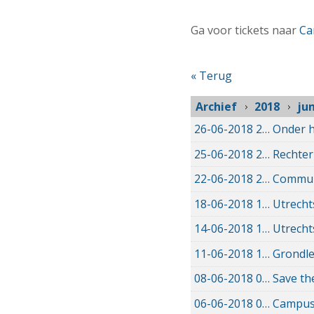
Ga voor tickets naar
Ca
« Terug
Archief
2018
jun
26-06-2018
26-06-2018 15:28
Onder h
25-06-2018
25-06-2018 21:02
Rechter
22-06-2018
22-06-2018 16:30
Communi
18-06-2018
18-06-2018 11:21
Utrecht
14-06-2018
14-06-2018 09:17
Utrecht
11-06-2018
11-06-2018 20:26
Grondle
08-06-2018
08-06-2018 08:18
Save th
06-06-2018
06-06-2018 17:14
CampusD