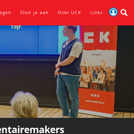
lagen
Sluit je aan
Over UCK
Links
Activiteiten
Nieuws
Verslagen
Sluit je aan
Over UCK
Links
entairemakers