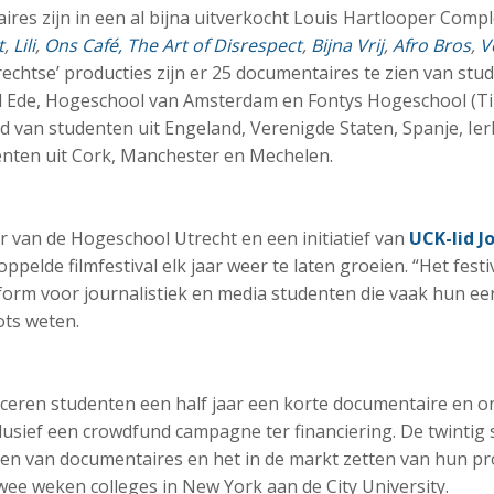
es zijn in een al bijna uitverkocht Louis Hartlooper Compl
t
,
Lili
,
Ons Café,
The Art of Disrespect
,
Bijna Vrij
,
Afro Bros
,
V
echtse’ producties zijn er 25 documentaires te zien van st
l Ede, Hogeschool van Amsterdam en Fontys Hogeschool (Ti
van studenten uit Engeland, Verenigde Staten, Spanje, Ierl
centen uit Cork, Manchester en Mechelen.
r van de Hogeschool Utrecht en een initiatief van
UCK-lid J
pelde filmfestival elk jaar weer te laten groeien. “Het festiv
tform voor journalistiek en media studenten die vaak hun ee
rots weten.
ceren studenten een half jaar een korte documentaire en o
nclusief een crowdfund campagne ter financiering. De twintig 
n van documentaires en het in de markt zetten van hun pro
ee weken colleges in New York aan de City University.