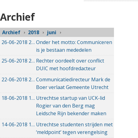
Archief
Archief
2018
juni
26-06-2018
26-06-2018 15:28
Onder het motto: Communiceren
is je bestaan mededelen
25-06-2018
25-06-2018 21:02
Rechter oordeelt over conflict
DUIC met hoofdredacteur
22-06-2018
22-06-2018 16:30
Communicatiedirecteur Mark de
Boer verlaat Gemeente Utrecht
18-06-2018
18-06-2018 11:21
Utrechtse startup van UCK-lid
Rogier van den Berg mag
Leidsche Rijn bekender maken
14-06-2018
14-06-2018 09:17
Utrechtse studenten strijden met
‘meldpoint’ tegen verengelsing