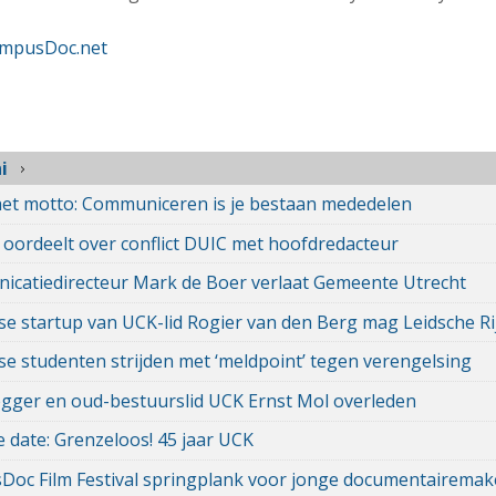
mpusDoc.net
i
et motto: Communiceren is je bestaan mededelen
 oordeelt over conflict DUIC met hoofdredacteur
catiedirecteur Mark de Boer verlaat Gemeente Utrecht
se startup van UCK-lid Rogier van den Berg mag Leidsche 
se studenten strijden met ‘meldpoint’ tegen verengelsing
gger en oud-bestuurslid UCK Ernst Mol overleden
e date: Grenzeloos! 45 jaar UCK
oc Film Festival springplank voor jonge documentairemak