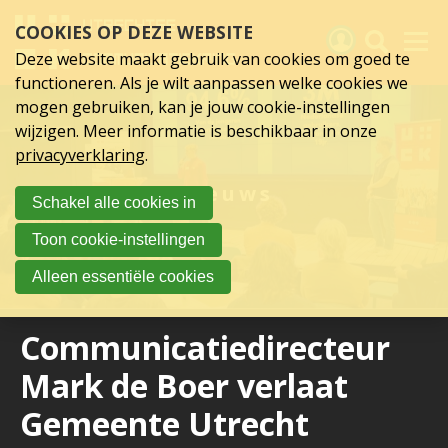
Sla
COOKIES OP DEZE WEBSITE
links
over
Deze website maakt gebruik van cookies om goed te
Spring
functioneren. Als je wilt aanpassen welke cookies we
naar
Activiteiten
mogen gebruiken, kan je jouw cookie-instellingen
hoofd
wijzigen. Meer informatie is beschikbaar in onze
inhoud
Nieuws
privacyverklaring
.
Spring
naar
Verslagen
Nieuws
Schakel alle cookies in
hoofdnavigatie
Sluit je aan
Toon cookie-instellingen
Over UCK
Alleen essentiële cookies
Links
Communicatiedirecteur
Mark de Boer verlaat
Gemeente Utrecht