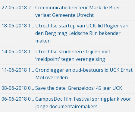
22-06-2018
22-06-2018 16:30
Communicatiedirecteur Mark de Boer
verlaat Gemeente Utrecht
18-06-2018
18-06-2018 11:21
Utrechtse startup van UCK-lid Rogier van
den Berg mag Leidsche Rijn bekender
maken
14-06-2018
14-06-2018 09:17
Utrechtse studenten strijden met
‘meldpoint’ tegen verengelsing
11-06-2018
11-06-2018 20:26
Grondlegger en oud-bestuurslid UCK Ernst
Mol overleden
08-06-2018
08-06-2018 08:18
Save the date: Grenzeloos! 45 jaar UCK
06-06-2018
06-06-2018 17:14
CampusDoc Film Festival springplank voor
jonge documentairemakers