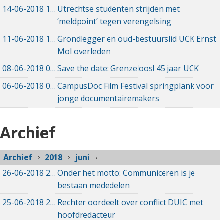
14-06-2018
14-06-2018 09:17
Utrechtse studenten strijden met
‘meldpoint’ tegen verengelsing
11-06-2018
11-06-2018 20:26
Grondlegger en oud-bestuurslid UCK Ernst
Mol overleden
08-06-2018
08-06-2018 08:18
Save the date: Grenzeloos! 45 jaar UCK
06-06-2018
06-06-2018 17:14
CampusDoc Film Festival springplank voor
jonge documentairemakers
Archief
Archief
2018
juni
26-06-2018
26-06-2018 15:28
Onder het motto: Communiceren is je
bestaan mededelen
25-06-2018
25-06-2018 21:02
Rechter oordeelt over conflict DUIC met
hoofdredacteur