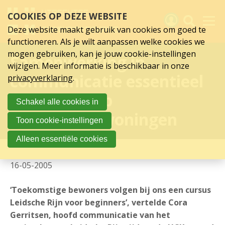
Sla
COOKIES OP DEZE WEBSITE
links
over
Deze website maakt gebruik van cookies om goed te
Spring
functioneren. Als je wilt aanpassen welke cookies we
naar
Activiteiten
mogen gebruiken, kan je jouw cookie-instellingen
Samenwerking in
hoofd
wijzigen. Meer informatie is beschikbaar in onze
inhoud
Nieuws
communicatie essentieel
privacyverklaring
.
Spring
naar
Verslagen
voor verkoop
Schakel alle cookies in
hoofdnavigatie
nieuwbouwwoningen
Sluit je aan
Toon cookie-instellingen
Over UCK
Alleen essentiële cookies
Links
16-05-2005
‘Toekomstige bewoners volgen bij ons een cursus
Leidsche Rijn voor beginners’, vertelde Cora
Gerritsen, hoofd communicatie van het