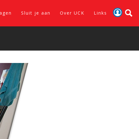
lagen
Sluit je aan
Over UCK
Links
Activiteiten
Nieuws
Verslagen
Sluit je aan
Over UCK
Links