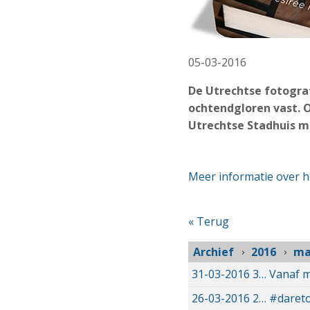
05-03-2016
De Utrechtse fotogra
ochtendgloren vast. O
Utrechtse Stadhuis m
Meer informatie over he
« Terug
Archief
2016
ma
31-03-2016
31-03-2016 04:32
Vanaf m
26-03-2016
26-03-2016 10:17
#dareto