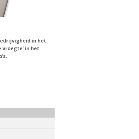
drijvigheid in het
 vroegte’ in het
’s.