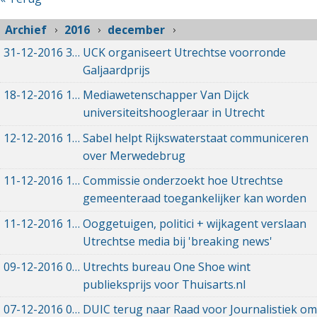
Archief
2016
december
31-12-2016
31-12-2016 12:15
UCK organiseert Utrechtse voorronde
Galjaardprijs
18-12-2016
18-12-2016 10:26
Mediawetenschapper Van Dijck
universiteitshoogleraar in Utrecht
12-12-2016
12-12-2016 13:01
Sabel helpt Rijkswaterstaat communiceren
over Merwedebrug
11-12-2016
11-12-2016 22:31
Commissie onderzoekt hoe Utrechtse
gemeenteraad toegankelijker kan worden
11-12-2016
11-12-2016 15:52
Ooggetuigen, politici + wijkagent verslaan
Utrechtse media bij 'breaking news'
09-12-2016
09-12-2016 11:23
Utrechts bureau One Shoe wint
publieksprijs voor Thuisarts.nl
07-12-2016
07-12-2016 19:49
DUIC terug naar Raad voor Journalistiek om