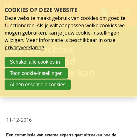
Sla
COOKIES OP DEZE WEBSITE
links
over
Deze website maakt gebruik van cookies om goed te
Spring
functioneren. Als je wilt aanpassen welke cookies we
naar
Activiteiten
mogen gebruiken, kan je jouw cookie-instellingen
Commissie onderzoekt
hoofd
wijzigen. Meer informatie is beschikbaar in onze
inhoud
Nieuws
hoe Utrechtse
privacyverklaring
.
Spring
naar
Verslagen
gemeenteraad
Schakel alle cookies in
hoofdnavigatie
toegankelijker kan
Sluit je aan
Toon cookie-instellingen
worden
Over UCK
Alleen essentiële cookies
Links
11-12-2016
Een commissie van externe experts gaat uitzoeken hoe de