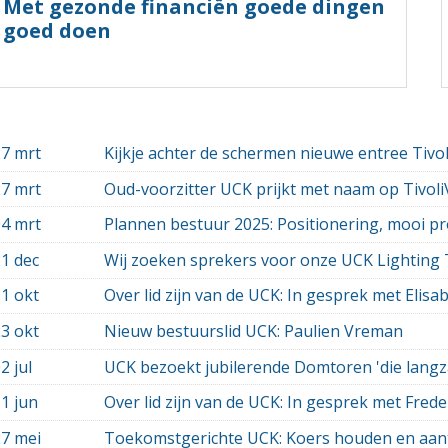
Met gezonde financiën goede dingen
goed doen
27 mrt
Kijkje achter de schermen nieuwe entree Tiv
27 mrt
Oud-voorzitter UCK prijkt met naam op Tivol
04 mrt
Plannen bestuur 2025: Positionering, mooi 
1 dec
Wij zoeken sprekers voor onze UCK Lighting 
1 okt
Over lid zijn van de UCK: In gesprek met Elisa
3 okt
Nieuw bestuurslid UCK: Paulien Vreman
2 jul
UCK bezoekt jubilerende Domtoren 'die langz
1 jun
Over lid zijn van de UCK: In gesprek met Freder
27 mei
Toekomstgerichte UCK: Koers houden en aantr