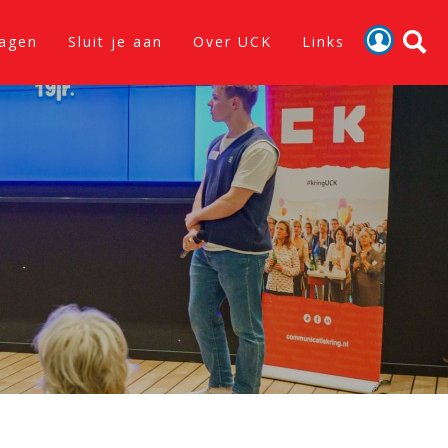
lagen
Sluit je aan
Over UCK
Links
Activiteiten
Nieuws
Verslagen
Sluit je aan
Over UCK
Links