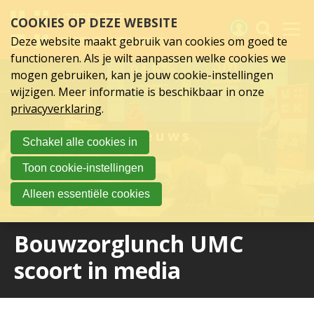
Sla
COOKIES OP DEZE WEBSITE
links
over
Deze website maakt gebruik van cookies om goed te
Spring
functioneren. Als je wilt aanpassen welke cookies we
naar
Activiteiten
mogen gebruiken, kan je jouw cookie-instellingen
hoofd
wijzigen. Meer informatie is beschikbaar in onze
inhoud
Nieuws
privacyverklaring
.
Spring
naar
Verslagen
Nieuws
Schakel alle cookies in
hoofdnavigatie
Sluit je aan
Toon cookie-instellingen
Over UCK
Alleen essentiële cookies
Links
Bouwzorglunch UMC
scoort in media