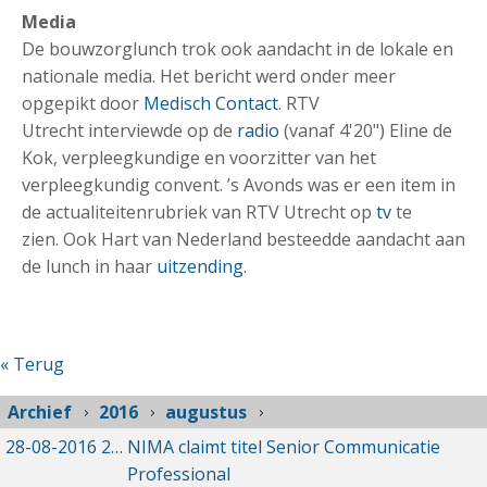
Media
De bouwzorglunch trok ook aandacht in de lokale en
nationale media. Het bericht werd onder meer
opgepikt door
Medisch Contact
. RTV
Utrecht interviewde op de
radio
(vanaf 4'20")
Eline de
Kok, verpleegkundige en voorzitter van het
verpleegkundig convent. ’s Avonds was er een item in
de actualiteitenrubriek van RTV Utrecht op
tv
te
zien. Ook Hart van Nederland besteedde aandacht aan
de lunch in haar
uitzending
.
« Terug
Archief
2016
augustus
28-08-2016
28-08-2016 10:57
NIMA claimt titel Senior Communicatie
Professional