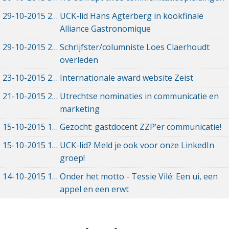
29-10-2015
29-10-2015 00:00
UCK-lid Hans Agterberg in kookfinale
Alliance Gastronomique
29-10-2015
29-10-2015 00:00
Schrijfster/columniste Loes Claerhoudt
overleden
23-10-2015
23-10-2015 00:00
Internationale award website Zeist
21-10-2015
21-10-2015 00:00
Utrechtse nominaties in communicatie en
marketing
15-10-2015
15-10-2015 00:00
Gezocht: gastdocent ZZP’er communicatie!
15-10-2015
15-10-2015 00:00
UCK-lid? Meld je ook voor onze LinkedIn
groep!
14-10-2015
14-10-2015 00:00
Onder het motto - Tessie Vilé: Een ui, een
appel en een erwt