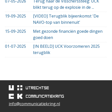
07-05-2026
Terug naar de Visscherssteeg: UCK
blikt terug op de explosie in de ...
19-09-2025
[VIDEO] Terugblik bijeenkomst 'De
NAVO-top van binnenuit'
15-09-2025
Met gezonde financiën goede dingen
goed doen
01-07-2025
[IN BEELD] UCK Voorzomeren 2025
terugblik
info@communicatiekring.nl