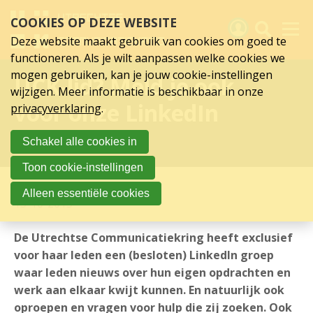
Sla
COOKIES OP DEZE WEBSITE
links
over
Deze website maakt gebruik van cookies om goed te
Spring
functioneren. Als je wilt aanpassen welke cookies we
naar
Activiteiten
mogen gebruiken, kan je jouw cookie-instellingen
UCK-lid? Meld je ook
hoofd
wijzigen. Meer informatie is beschikbaar in onze
inhoud
Nieuws
voor onze LinkedIn
privacyverklaring
.
Spring
naar
Verslagen
groep!
Schakel alle cookies in
hoofdnavigatie
Sluit je aan
Toon cookie-instellingen
Over UCK
Alleen essentiële cookies
15-10-2015
Links
De Utrechtse Communicatiekring heeft exclusief
voor haar leden een (besloten) LinkedIn groep
waar leden nieuws over hun eigen opdrachten en
werk aan elkaar kwijt kunnen. En natuurlijk ook
oproepen en vragen voor hulp die zij zoeken. Ook