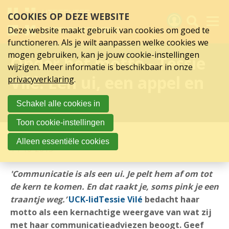
Sla
COOKIES OP DEZE WEBSITE
links
over
Deze website maakt gebruik van cookies om goed te
Spring
functioneren. Als je wilt aanpassen welke cookies we
naar
Activiteiten
mogen gebruiken, kan je jouw cookie-instellingen
Onder het motto - Tessie
hoofd
wijzigen. Meer informatie is beschikbaar in onze
inhoud
Nieuws
Vilé: Een ui, een appel en
privacyverklaring
.
Spring
naar
Verslagen
een erwt
Schakel alle cookies in
hoofdnavigatie
Sluit je aan
Toon cookie-instellingen
Over UCK
Alleen essentiële cookies
14-10-2015
Links
'Communicatie is als een ui. Je pelt hem af om tot
de kern te komen. En dat raakt je, soms pink je een
traantje weg.’
UCK-lid
Tessie Vilé
bedacht haar
motto als een kernachtige weergave van wat zij
met haar communicatieadviezen beoogt. Geef