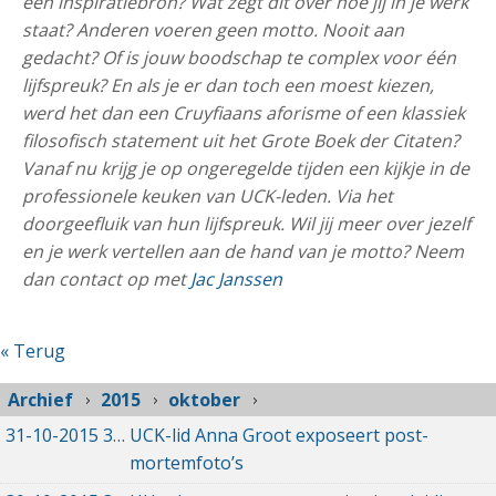
een inspiratiebron? Wat zegt dit over hoe jij in je werk
staat? Anderen voeren geen motto. Nooit aan
gedacht? Of is jouw boodschap te complex voor één
lijfspreuk? En als je er dan toch een moest kiezen,
werd het dan een Cruyfiaans aforisme of een klassiek
filosofisch statement uit het Grote Boek der Citaten?
Vanaf nu krijg je op ongeregelde tijden een kijkje in de
professionele keuken van UCK-leden. Via het
doorgeefluik van hun lijfspreuk. Wil jij meer over jezelf
en je werk vertellen aan de hand van je motto? Neem
dan contact op met
Jac Janssen
« Terug
Archief
2015
oktober
31-10-2015
31-10-2015 00:00
UCK-lid Anna Groot exposeert post-
mortemfoto’s