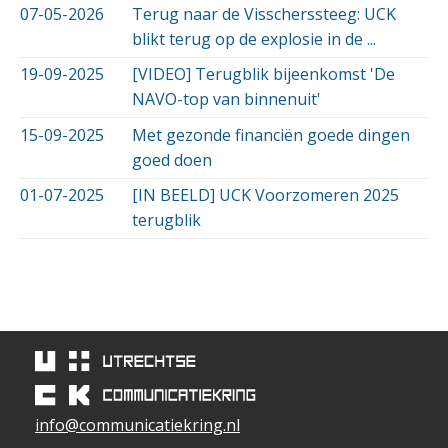
07-05-2026
Terug naar de Visscherssteeg: UCK
blikt terug op de explosie in de ...
19-09-2025
[VIDEO] Terugblik bijeenkomst 'De
NAVO-top van binnenuit'
15-09-2025
Met gezonde financiën goede dingen
goed doen
01-07-2025
[IN BEELD] UCK Voorzomeren 2025
terugblik
info@communicatiekring.nl