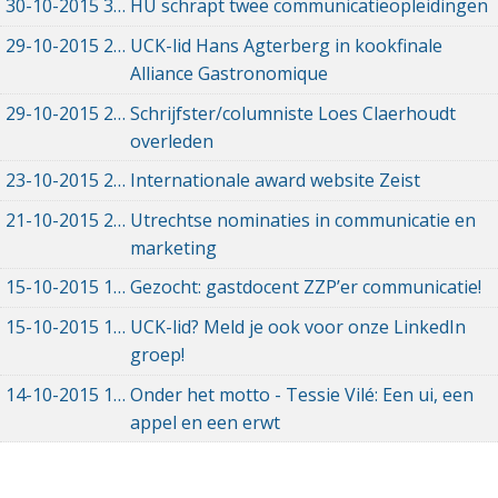
30-10-2015
30-10-2015 00:00
HU schrapt twee communicatieopleidingen
29-10-2015
29-10-2015 00:00
UCK-lid Hans Agterberg in kookfinale
Alliance Gastronomique
29-10-2015
29-10-2015 00:00
Schrijfster/columniste Loes Claerhoudt
overleden
23-10-2015
23-10-2015 00:00
Internationale award website Zeist
21-10-2015
21-10-2015 00:00
Utrechtse nominaties in communicatie en
marketing
15-10-2015
15-10-2015 00:00
Gezocht: gastdocent ZZP’er communicatie!
15-10-2015
15-10-2015 00:00
UCK-lid? Meld je ook voor onze LinkedIn
groep!
14-10-2015
14-10-2015 00:00
Onder het motto - Tessie Vilé: Een ui, een
appel en een erwt