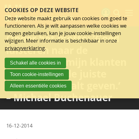
Sla
COOKIES OP DEZE WEBSITE
links
over
Deze website maakt gebruik van cookies om goed te
Spring
functioneren. Als je wilt aanpassen welke cookies we
naar
Activiteiten
mogen gebruiken, kan je jouw cookie-instellingen
Onder het motto: ‘Goed
hoofd
wijzigen. Meer informatie is beschikbaar in onze
inhoud
Nieuws
luisteren naar de
privacyverklaring
.
Spring
naar
Verslagen
wensen van mijn klanten
Schakel alle cookies in
hoofdnavigatie
en deze dan de juiste
Sluit je aan
Toon cookie-instellingen
Vorm en Gestalt geven.’
Over UCK
Alleen essentiële cookies
– Michael Buchenauer
Links
16-12-2014