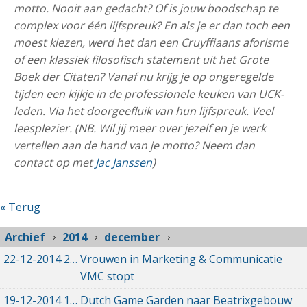
motto. Nooit aan gedacht? Of is jouw boodschap te
complex voor één lijfspreuk? En als je er dan toch een
moest kiezen, werd het dan een Cruyffiaans aforisme
of een klassiek filosofisch statement uit het Grote
Boek der Citaten? Vanaf nu krijg je op ongeregelde
tijden een kijkje in de professionele keuken van UCK-
leden. Via het doorgeefluik van hun lijfspreuk. Veel
leesplezier. (NB. Wil jij meer over jezelf en je werk
vertellen aan de hand van je motto? Neem dan
contact op met
Jac Janssen
)
« Terug
Archief
2014
december
22-12-2014
22-12-2014 00:00
Vrouwen in Marketing & Communicatie
VMC stopt
19-12-2014
19-12-2014 00:00
Dutch Game Garden naar Beatrixgebouw