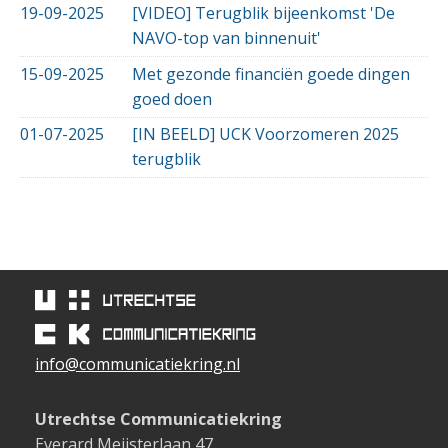
19-09-2025
[VIDEO] Terugblik bijeenkomst 'De
NAVO-top van binnenuit'
15-09-2025
Met gezonde financiën goede dingen
goed doen
01-07-2025
[IN BEELD] UCK Voorzomeren 2025
terugblik
info@communicatiekring.nl
Utrechtse Communicatiekring
Everard Meijsterlaan 47