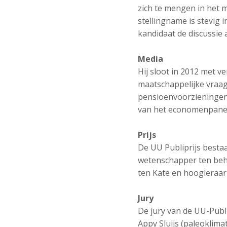
zich te mengen in het m
stellingname is stevig
kandidaat de discussie 
Media
Hij sloot in 2012 met v
maatschappelijke vraag
pensioenvoorzieningen 
van het economenpanel 
Prijs
De UU Publiprijs besta
wetenschapper ten beho
ten Kate en hoogleraar
Jury
De jury van de UU-Publ
Appy Sluijs (paleoklim