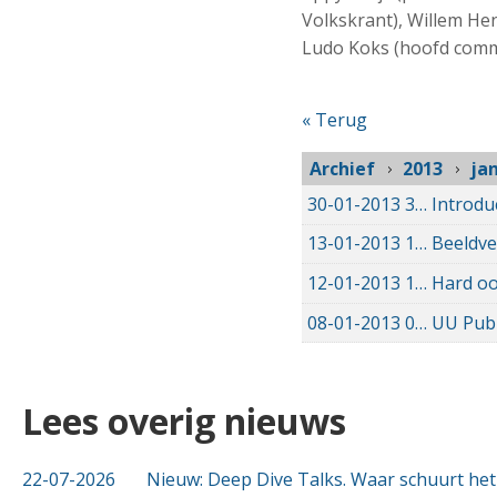
Volkskrant), Willem He
Ludo Koks (hoofd comm
« Terug
Archief
2013
ja
30-01-2013
30-01-2013 00:00
Introdu
13-01-2013
13-01-2013 00:00
Beeldve
12-01-2013
12-01-2013 00:00
Hard oo
08-01-2013
08-01-2013 00:00
UU Publ
Lees overig nieuws
22-07-2026
Nieuw: Deep Dive Talks. Waar schuurt het