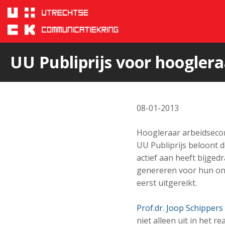
Sla
links
over
Spring
naar
UU Publiprijs voor hooglera
hoofd
inhoud
Spring
naar
hoofdnavigatie
08-01-2013
Hoogleraar arbeidsecon
UU Publiprijs beloont 
actief aan heeft bijged
genereren voor hun ond
eerst uitgereikt.
Prof.dr. Joop Schippers
niet alleen uit in het 