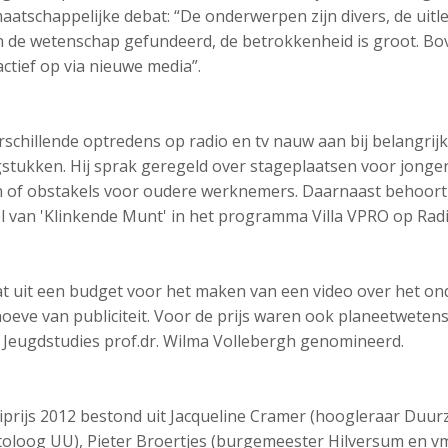
aatschappelijke debat: “De onderwerpen zijn divers, de uitleg
 in de wetenschap gefundeerd, de betrokkenheid is groot. B
actief op via nieuwe media”.
erschillende optredens op radio en tv nauw aan bij belangrijk
stukken. Hij sprak geregeld over stageplaatsen voor jonge
of obstakels voor oudere werknemers. Daarnaast behoort h
van 'Klinkende Munt' in het programma Villa VPRO op Radi
at uit een budget voor het maken van een video over het o
eve van publiciteit. Voor de prijs waren ook planeetweten
 Jeugdstudies prof.dr. Wilma Vollebergh genomineerd.
iprijs 2012 bestond uit Jacqueline Cramer (hoogleraar Duu
atoloog UU), Pieter Broertjes (burgemeester Hilversum en 