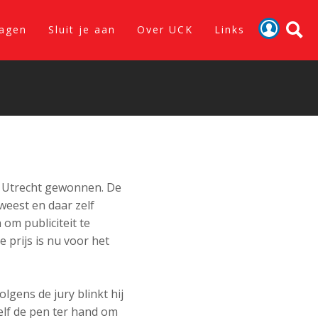
lagen
Sluit je aan
Over UCK
Links
Activiteiten
Nieuws
Verslagen
Sluit je aan
t Utrecht gewonnen. De
Over UCK
weest en daar zelf
Links
 om publiciteit te
prijs is nu voor het
gens de jury blinkt hij
elf de pen ter hand om