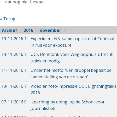
dat nog niet bestaat.
« Terug
Archief
2016
november
19-11-2016
19-11-2016 09:56
Experiment NS: kamer op Utrecht Centraal
in ruil voor exposure
14-11-2016
14-11-2016 22:42
UCK Denktank voor Wegloophuis Utrecht:
uniek en nodig
11-11-2016
11-11-2016 19:14
Onder het motto: ‘Een druppel bepaalt de
samenstelling van de oceaan’
10-11-2016
10-11-2016 10:18
Video en foto-impressie UCK Lightningtalks
2016
07-11-2016
07-11-2016 20:12
'Learning by doing' op de School voor
Journalistiek