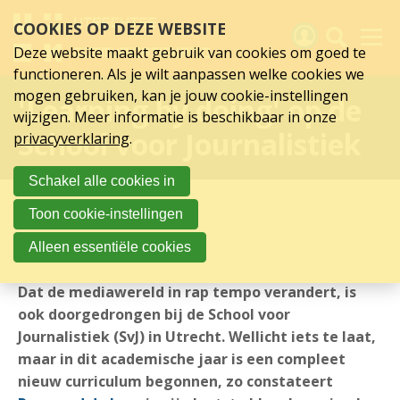
Sla
COOKIES OP DEZE WEBSITE
links
over
Deze website maakt gebruik van cookies om goed te
Spring
functioneren. Als je wilt aanpassen welke cookies we
naar
Activiteiten
mogen gebruiken, kan je jouw cookie-instellingen
'Learning by doing' op de
hoofd
wijzigen. Meer informatie is beschikbaar in onze
inhoud
Nieuws
School voor Journalistiek
privacyverklaring
.
Spring
naar
Verslagen
Schakel alle cookies in
hoofdnavigatie
Sluit je aan
Toon cookie-instellingen
Over UCK
07-11-2016
Alleen essentiële cookies
Links
Dat de mediawereld in rap tempo verandert, is
ook doorgedrongen bij de School voor
Journalistiek (SvJ) in Utrecht. Wellicht iets te laat,
maar in dit academische jaar is een compleet
nieuw curriculum begonnen, zo constateert