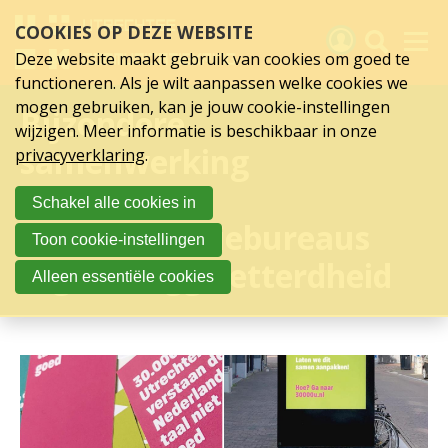
Sla
COOKIES OP DEZE WEBSITE
links
over
Deze website maakt gebruik van cookies om goed te
Spring
functioneren. Als je wilt aanpassen welke cookies we
naar
Activiteiten
mogen gebruiken, kan je jouw cookie-instellingen
Bijzondere
hoofd
wijzigen. Meer informatie is beschikbaar in onze
inhoud
Nieuws
samenwerking
privacyverklaring
.
Spring
naar
Verslagen
Utrechtse
Schakel alle cookies in
hoofdnavigatie
communicatiebureaus
Sluit je aan
Toon cookie-instellingen
tegen laaggeletterdheid
Over UCK
Alleen essentiële cookies
Links