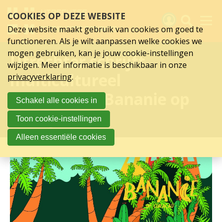
Sla
COOKIES OP DEZE WEBSITE
links
over
Deze website maakt gebruik van cookies om goed te
Spring
functioneren. Als je wilt aanpassen welke cookies we
naar
Activiteiten
mogen gebruiken, kan je jouw cookie-instellingen
Utrechter schrijft
hoofd
wijzigen. Meer informatie is beschikbaar in onze
inhoud
Nieuws
multicultureel
privacyverklaring
.
Spring
naar
Verslagen
kinderboek ‘Bananie op
Schakel alle cookies in
hoofdnavigatie
Curaçao'
Sluit je aan
Toon cookie-instellingen
Over UCK
Alleen essentiële cookies
Links