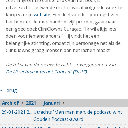
zegt Emyron. De eerste druk van het boek is
uitverkocht. De tweede druk is vanaf volgende week te
koop via zijn
website
. Een deel van de opbrengst van
het boek en de merchandise, vijf procent, gaat naar
een goed doel: CliniClowns Curaçao. “Ik wil altijd iets
doen voor iemand anders.” Hij vindt het een
belangrijke stichting, omdat zijn personage net als de
CliniClowns graag mensen aan het lachen maakt.
De tekst van dit nieuwsbericht is overgenomen van
De Utrechtse Internet Courant (DUIC)
« Terug
Archief
2021
januari
29-01-2021
29-01-2021 11:47
Utrechts 'Man man man, de podcast' wint
Gouden Podcast-award