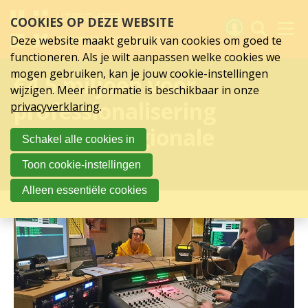
Sla
COOKIES OP DEZE WEBSITE
links
over
Deze website maakt gebruik van cookies om goed te
Spring
functioneren. Als je wilt aanpassen welke cookies we
naar
Activiteiten
mogen gebruiken, kan je jouw cookie-instellingen
€4,5 miljoen voor
hoofd
wijzigen. Meer informatie is beschikbaar in onze
inhoud
Nieuws
professionalisering
privacyverklaring
.
Spring
naar
Verslagen
lokale en regionale
Schakel alle cookies in
hoofdnavigatie
omroepen
Sluit je aan
Toon cookie-instellingen
Over UCK
Alleen essentiële cookies
Links