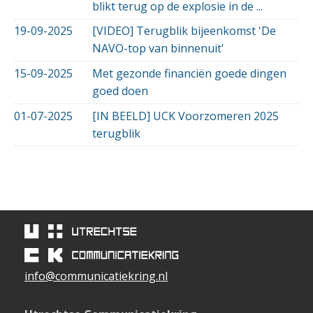
blikt terug op de explosie in de ...
19-09-2025
[VIDEO] Terugblik bijeenkomst 'De
NAVO-top van binnenuit'
15-09-2025
Met gezonde financiën goede dingen
goed doen
01-07-2025
[IN BEELD] UCK Voorzomeren 2025
terugblik
info@communicatiekring.nl