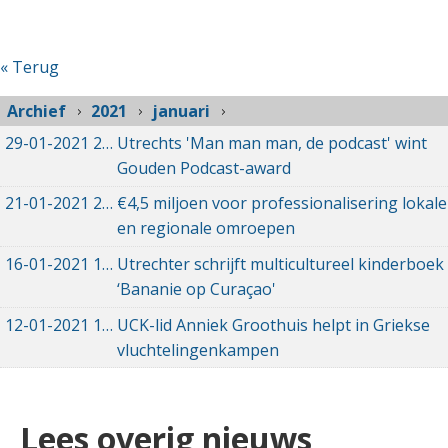
« Terug
Archief
2021
januari
29-01-2021
29-01-2021 11:47
Utrechts 'Man man man, de podcast' wint
Gouden Podcast-award
21-01-2021
21-01-2021 16:12
€4,5 miljoen voor professionalisering lokale
en regionale omroepen
16-01-2021
16-01-2021 12:07
Utrechter schrijft multicultureel kinderboek
‘Bananie op Curaçao'
12-01-2021
12-01-2021 18:10
UCK-lid Anniek Groothuis helpt in Griekse
vluchtelingenkampen
Lees overig nieuws