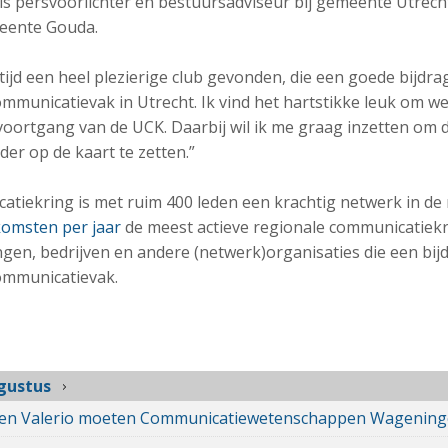
ls persvoorlichter en bestuursadviseur bij gemeente Utrech
eente Gouda.
tijd een heel plezierige club gevonden, die een goede bijdra
mmunicatievak in Utrecht. Ik vind het hartstikke leuk om we
oortgang van de UCK. Daarbij wil ik me graag inzetten om 
er op de kaart te zetten.”
tiekring is met ruim 400 leden een krachtig netwerk in de 
komsten per jaar
de meest actieve regionale communicatiekri
ingen, bedrijven en andere (netwerk)organisaties die een bij
ommunicatievak.
gustus
 en Valerio moeten Communicatiewetenschappen Wagening