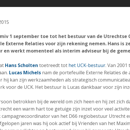
2015
 miv 1 september toe tot het bestuur van de Utrechtse
lle Externe Relaties voor zijn rekening nemen. Hans is z
 en werkt momenteel als interim adviseur bij de geme
dat
Hans Scholten
toetreedt tot
het UCK-bestuur
. Van 2001 
aan.
Lucas Michels
nam de portefeuille Externe Relaties de 
ar hij kan zijn werkzaamheden als strategisch communicatiea
 voor de UCK. Het bestuur is Lucas dankbaar voor zijn inze
rsoon betrokken bij de wereld om zich heen en hij zet zich da
recht een warm hart toe getuige zijn inzet voor veel activite
campagnecoordinator van het D66 regiobestuur Utrecht en 
fgelopen jaren was hij ook actief bij Vrienden van het Maxi