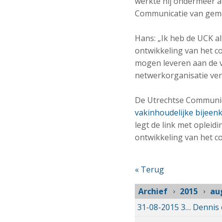
werkte hij ondermeer a
Communicatie van gem
Hans: „Ik heb de UCK al
ontwikkeling van het co
mogen leveren aan de v
netwerkorganisatie verd
De Utrechtse Communica
vakinhoudelijke bijeen
legt de link met opleid
ontwikkeling van het c
« Terug
Archief
2015
au
31-08-2015
31-08-2015 00:00
Dennis