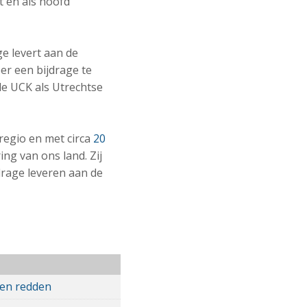
t en als hoofd
ge levert aan de
er een bijdrage te
de UCK als Utrechtse
regio en met circa
20
ng van ons land. Zij
drage leveren aan de
en redden