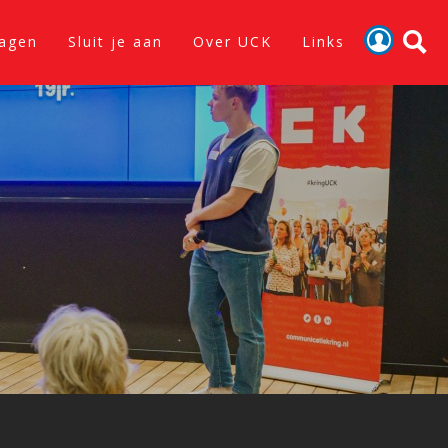
lagen
Sluit je aan
Over UCK
Links
Activiteiten
Nieuws
Verslagen
Sluit je aan
Over UCK
Links