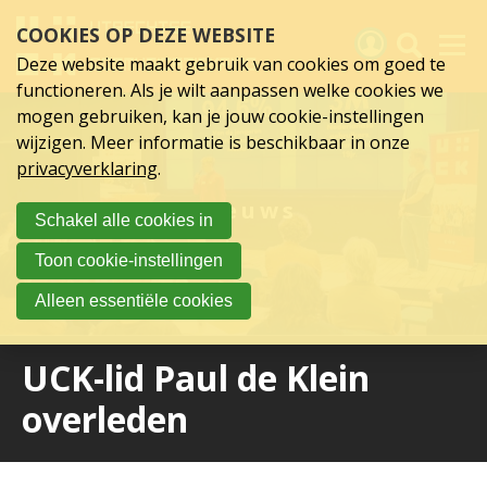
Sla
COOKIES OP DEZE WEBSITE
links
over
Deze website maakt gebruik van cookies om goed te
Spring
functioneren. Als je wilt aanpassen welke cookies we
naar
Activiteiten
mogen gebruiken, kan je jouw cookie-instellingen
hoofd
wijzigen. Meer informatie is beschikbaar in onze
inhoud
Nieuws
privacyverklaring
.
Spring
naar
Verslagen
Nieuws
Schakel alle cookies in
hoofdnavigatie
Sluit je aan
Toon cookie-instellingen
Over UCK
Alleen essentiële cookies
Links
UCK-lid Paul de Klein
overleden