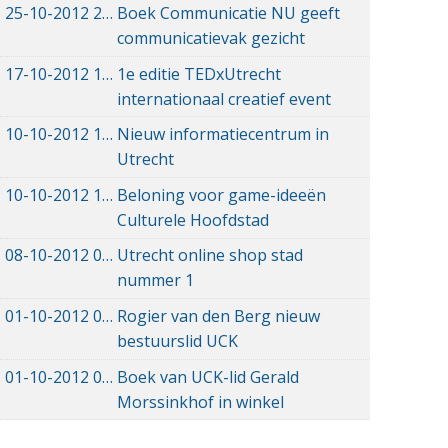
25-10-2012
25-10-2012 00:00
Boek Communicatie NU geeft
communicatievak gezicht
17-10-2012
17-10-2012 00:00
1e editie TEDxUtrecht
internationaal creatief event
10-10-2012
10-10-2012 00:00
Nieuw informatiecentrum in
Utrecht
10-10-2012
10-10-2012 00:00
Beloning voor game-ideeën
Culturele Hoofdstad
08-10-2012
08-10-2012 00:00
Utrecht online shop stad
nummer 1
01-10-2012
01-10-2012 00:00
Rogier van den Berg nieuw
bestuurslid UCK
01-10-2012
01-10-2012 00:00
Boek van UCK-lid Gerald
Morssinkhof in winkel