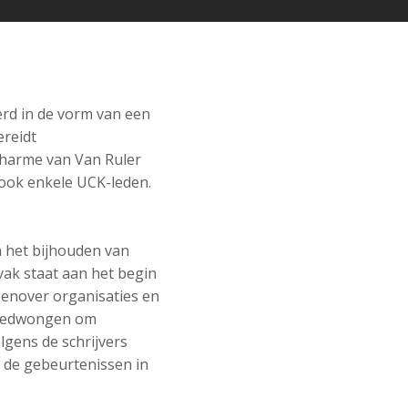
rd in de vorm van een
ereidt
charme van Van Ruler
ook enkele UCK-leden.
n het bijhouden van
vak staat aan het begin
genover organisaties en
 gedwongen om
lgens de schrijvers
s de gebeurtenissen in