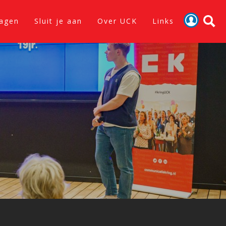
lagen
Sluit je aan
Over UCK
Links
Activiteiten
Nieuws
Verslagen
Sluit je aan
Over UCK
Links