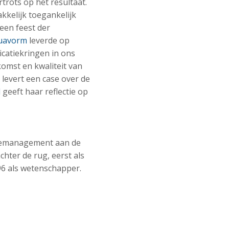
trots op het resultaat.
kkelijk toegankelijk
 een feest der
Quavorm
leverde op
icatiekringen in ons
komst en kwaliteit van
levert een case over de
d
geeft haar reflectie op
tiemanagement aan de
chter de rug, eerst als
96 als wetenschapper.