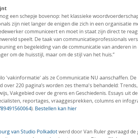
jnt
s nog een schepje bovenop: het klassieke woordvoerderschap
als zijn niet langer de enigen die zich in een organisatie 
dewerker communiceert en moet in staat zijn direct te reag
enwereld speelt. De taak van communicatieprofessionals ver
euning en begeleiding van de communicatie van anderen in 
nger om de huisstijl, maar om de stijl van het huis.”
kilo 'vakinformatie' als ze Communicatie NU aanschaffen. D
ld over 220 pagina’s worden zes thema's behandeld: Trends, 
ijs, Vakgebied over de grens en Geschiedenis. Essays uit d
ecialisten, reportages, vraaggesprekken, columns en infogr
789491560064
).
Bestellen kan hier
burg van Studio Polkadot
werd door Van Ruler gevraagd de