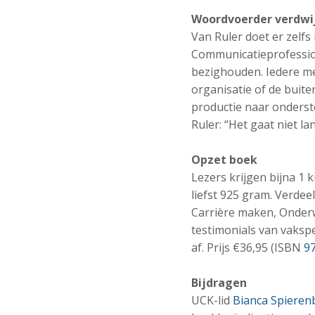
Woordvoerder verdwi
Van Ruler doet er zelf
Communicatieprofession
bezighouden. Iedere me
organisatie of de buit
productie naar onderst
Ruler: “Het gaat niet la
Opzet boek
Lezers krijgen bijna 1 
liefst 925 gram. Verdee
Carrière maken, Onderw
testimonials van vaksp
af. Prijs €36,95 (ISBN
9
Bijdragen
UCK-lid
Bianca Spieren