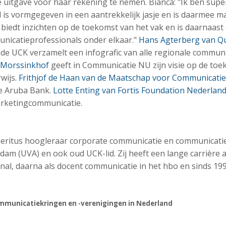
 uitgave voor haar rekening te nemen. Bianca: "Ik ben super
 is vormgegeven in een aantrekkelijk jasje en is daarmee ma
 biedt inzichten op de toekomst van het vak en is daarnaast
nicatieprofessionals onder elkaar."
Hans Agterberg van 
 de UCK verzamelt een infografic van alle regionale commun
 Morssinkhof
geeft in Communicatie NU zijn visie op de toe
wijs.
Frithjof de Haan van de Maatschap voor Communicatie
de Aruba Bank.
Lotte Enting van Fortis Foundation Nederlan
arketingcommunicatie.
emeritus hoogleraar corporate communicatie en communica
dam (UVA) en ook oud UCK-lid. Zij heeft een lange carrière a
al, daarna als docent communicatie in het hbo en sinds 19
mmunicatiekringen en -verenigingen in Nederland