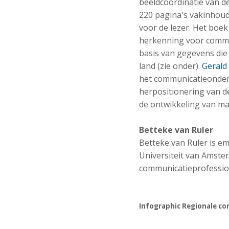
beeldcoördinatie van de
220 pagina's vakinhoud
voor de lezer. Het boek
herkenning voor commu
basis van gegevens die
land (zie onder).
Gerald
het communicatieonder
herpositionering van 
de ontwikkeling van m
Betteke van Ruler
Betteke van Ruler is 
Universiteit van Amster
communicatieprofession
Infographic Regionale co