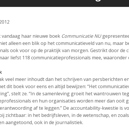
2012
ft vandaag haar nieuwe boek
Communicatie NU
gepresentee
niet alleen een blik op het communicatieveld van nu, maar b
als ook voor op de praktijk van morgen. Gestrikt door de 
aar liefst 118 communicatieprofessionals mee, waaronder 
k
k veel meer inhoudt dan het schrijven van persberichten e
met dit boek voor eens en altijd bewijzen: “Het communicatie
ing”, stelt ze. “In de samenleving groeit het wantrouwen te
eprofessionals en hun organisaties worden meer dan ooit
verantwoording af te leggen.” De accountability-kwestie is vo
ij zichtbaar: in het bedrijfsleven, in de wetenschap, en zoal
n aangetoond, ook in de journalistiek.