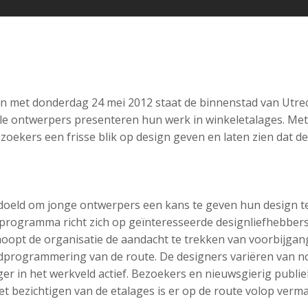
 en met donderdag 24 mei 2012 staat de binnenstad van Utrec
olle ontwerpers presenteren hun werk in winkeletalages. Me
ezoekers een frisse blik op design geven en laten zien dat de
doeld om jonge ontwerpers een kans te geven hun design te
 programma richt zich op geïnteresseerde designliefhebber
hoopt de organisatie de aandacht te trekken van voorbijga
dprogrammering van de route. De designers variëren van n
ger in het werkveld actief. Bezoekers en nieuwsgierig publ
t bezichtigen van de etalages is er op de route volop verma