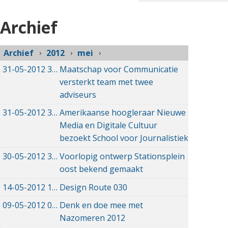
Archief
Archief
2012
mei
31-05-2012
31-05-2012 00:00
Maatschap voor Communicatie
versterkt team met twee
adviseurs
31-05-2012
31-05-2012 00:00
Amerikaanse hoogleraar Nieuwe
Media en Digitale Cultuur
bezoekt School voor Journalistiek
30-05-2012
30-05-2012 00:00
Voorlopig ontwerp Stationsplein
oost bekend gemaakt
14-05-2012
14-05-2012 00:00
Design Route 030
09-05-2012
09-05-2012 00:00
Denk en doe mee met
Nazomeren 2012