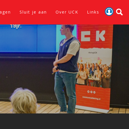
lagen
Sluit je aan
Over UCK
Links
Activiteiten
Nieuws
Verslagen
Sluit je aan
Over UCK
Links