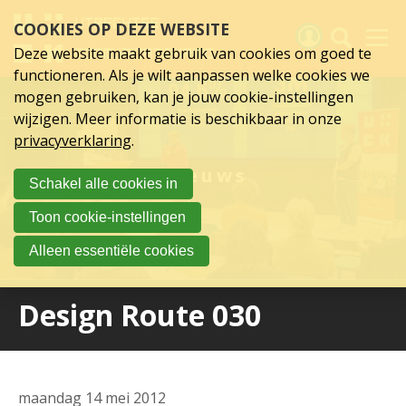
Sla
COOKIES OP DEZE WEBSITE
links
over
Deze website maakt gebruik van cookies om goed te
Spring
functioneren. Als je wilt aanpassen welke cookies we
naar
Activiteiten
mogen gebruiken, kan je jouw cookie-instellingen
hoofd
wijzigen. Meer informatie is beschikbaar in onze
inhoud
Nieuws
privacyverklaring
.
Spring
naar
Verslagen
Nieuws
Schakel alle cookies in
hoofdnavigatie
Sluit je aan
Toon cookie-instellingen
Over UCK
Alleen essentiële cookies
Links
Design Route 030
maandag 14 mei 2012