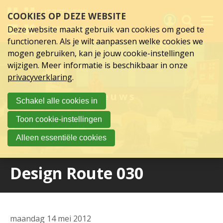
Sla
COOKIES OP DEZE WEBSITE
links
over
Deze website maakt gebruik van cookies om goed te
Spring
functioneren. Als je wilt aanpassen welke cookies we
naar
Activiteiten
mogen gebruiken, kan je jouw cookie-instellingen
hoofd
wijzigen. Meer informatie is beschikbaar in onze
inhoud
Nieuws
privacyverklaring
.
Spring
naar
Verslagen
Nieuws
Schakel alle cookies in
hoofdnavigatie
Sluit je aan
Toon cookie-instellingen
Over UCK
Alleen essentiële cookies
Links
Design Route 030
maandag 14 mei 2012