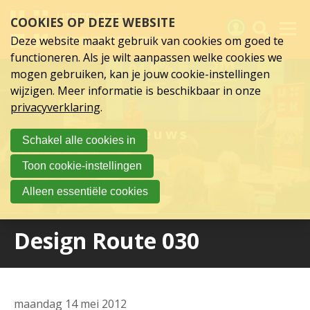
Sla
COOKIES OP DEZE WEBSITE
links
over
Deze website maakt gebruik van cookies om goed te
Spring
functioneren. Als je wilt aanpassen welke cookies we
naar
Activiteiten
mogen gebruiken, kan je jouw cookie-instellingen
hoofd
wijzigen. Meer informatie is beschikbaar in onze
inhoud
Nieuws
privacyverklaring
.
Spring
naar
Verslagen
Nieuws
Schakel alle cookies in
hoofdnavigatie
Sluit je aan
Toon cookie-instellingen
Over UCK
Alleen essentiële cookies
Links
Design Route 030
maandag 14 mei 2012