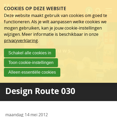
Sla
COOKIES OP DEZE WEBSITE
links
over
Deze website maakt gebruik van cookies om goed te
Spring
functioneren. Als je wilt aanpassen welke cookies we
naar
Activiteiten
mogen gebruiken, kan je jouw cookie-instellingen
hoofd
wijzigen. Meer informatie is beschikbaar in onze
inhoud
Nieuws
privacyverklaring
.
Spring
naar
Verslagen
Nieuws
Schakel alle cookies in
hoofdnavigatie
Sluit je aan
Toon cookie-instellingen
Over UCK
Alleen essentiële cookies
Links
Design Route 030
maandag 14 mei 2012