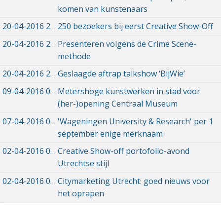
komen van kunstenaars
20-04-2016
20-04-2016 20:52
250 bezoekers bij eerst Creative Show-Off
20-04-2016
20-04-2016 20:44
Presenteren volgens de Crime Scene-
methode
20-04-2016
20-04-2016 20:29
Geslaagde aftrap talkshow ‘BijWie’
09-04-2016
09-04-2016 16:25
Metershoge kunstwerken in stad voor
(her-)opening Centraal Museum
07-04-2016
07-04-2016 10:30
'Wageningen University & Research' per 1
september enige merknaam
02-04-2016
02-04-2016 06:59
Creative Show-off portofolio-avond
Utrechtse stijl
02-04-2016
02-04-2016 06:21
Citymarketing Utrecht: goed nieuws voor
het oprapen