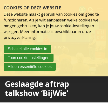
Sla
COOKIES OP DEZE WEBSITE
links
over
Deze website maakt gebruik van cookies om goed te
Spring
functioneren. Als je wilt aanpassen welke cookies we
naar
Activiteiten
mogen gebruiken, kan je jouw cookie-instellingen
hoofd
wijzigen. Meer informatie is beschikbaar in onze
inhoud
Nieuws
privacyverklaring
.
Spring
naar
Verslagen
Nieuws
Schakel alle cookies in
hoofdnavigatie
Sluit je aan
Toon cookie-instellingen
Over UCK
Alleen essentiële cookies
Links
Geslaagde aftrap
talkshow ‘BijWie’