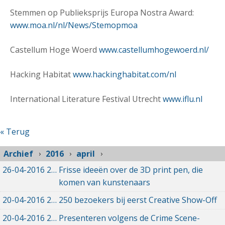
Stemmen op Publieksprijs Europa Nostra Award:
www.moa.nl/nl/News/Stemopmoa
Castellum Hoge Woerd
www.castellumhogewoerd.nl/
Hacking Habitat
www.hackinghabitat.com/nl
International Literature Festival Utrecht
www.iflu.nl
« Terug
Archief
2016
april
26-04-2016
26-04-2016 15:37
Frisse ideeën over de 3D print pen, die
komen van kunstenaars
20-04-2016
20-04-2016 20:52
250 bezoekers bij eerst Creative Show-Off
20-04-2016
20-04-2016 20:44
Presenteren volgens de Crime Scene-