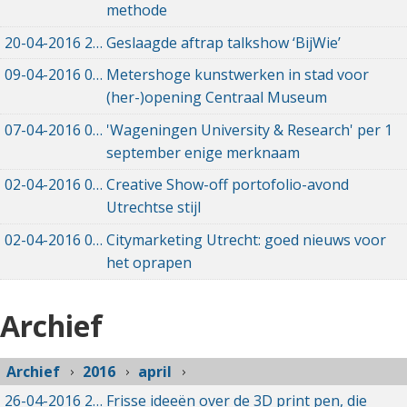
methode
20-04-2016
20-04-2016 20:29
Geslaagde aftrap talkshow ‘BijWie’
09-04-2016
09-04-2016 16:25
Metershoge kunstwerken in stad voor
(her-)opening Centraal Museum
07-04-2016
07-04-2016 10:30
'Wageningen University & Research' per 1
september enige merknaam
02-04-2016
02-04-2016 06:59
Creative Show-off portofolio-avond
Utrechtse stijl
02-04-2016
02-04-2016 06:21
Citymarketing Utrecht: goed nieuws voor
het oprapen
Archief
Archief
2016
april
26-04-2016
26-04-2016 15:37
Frisse ideeën over de 3D print pen, die