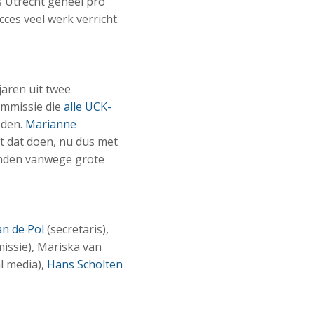
 Utrecht geheel pro
es veel werk verricht.
 jaren uit twee
ommissie die
alle UCK-
eden.
Marianne
t dat doen, nu dus met
anden vanwege grote
an de Pol
(secretaris),
ssie), Mariska van
l media),
Hans Scholten