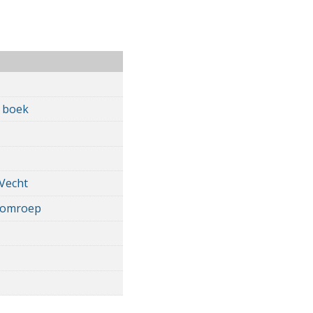
n boek
 Vecht
e omroep