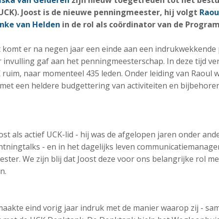
iska van Gelderen
zijn nieuw toegetreden tot het bestu
CK). Joost is de nieuwe penningmeester, hij volgt
Raou
nke van Helden
in de rol als coördinator van de Progr
 komt er na negen jaar een einde aan een indrukwekkende 
invulling gaf aan het penningmeesterschap. In deze tijd ve
 ruim, naar momenteel 435 leden. Onder leiding van Raoul 
 met een heldere budgettering van activiteiten en bijbehore
ost als actief UCK-lid - hij was de afgelopen jaren onder a
tningtalks - en in het dagelijks leven communicatiemanager 
ter. We zijn blij dat Joost deze voor ons belangrijke rol m
n.
aakte eind vorig jaar indruk met de manier waarop zij - sa