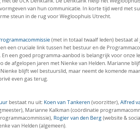
ng met de UCK Denktank. De Denktank hielp het Wegloophuis
ormgeven van hun communicatie. In korte tijd werd met succ
rme steun in de rug voor Wegloophuis Utrecht.
Programmacommissie
(met in totaal twaalf leden) bestaat al
men een cruciale link tussen het bestuur en de Programmac
. En een goed programma-aanbod is belangrijk voor onze l
 de afgelopen jaren met Nienke van Helden. Marianne blijf
. Nienke blijft wel bestuurslid, maar neemt de komende ma
rivé even gas terug.
uur
bestaat nu uit:
Koen van Tankeren
(voorzitter),
Alfred v
gmeester), Marianne Kalkman (coördinatie programmacommi
 programmacommissie),
Rogier van den Berg
(website & socia
ienke van Helden (algemeen).