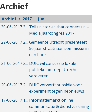
Archief
Archief
2017
juni
30-06-2017
30-06-2017 14:25
Tell us stories that connect us –
Media Jaarcongres 2017
22-06-2017
22-06-2017 09:51
Gemeente Utrecht presenteert
50 jaar straatnaamcommissie in
een boek
21-06-2017
21-06-2017 20:08
DUIC wil concessie lokale
publieke omroep Utrecht
veroveren
20-06-2017
20-06-2017 14:35
DUIC verwerft subsidie voor
experiment tegen nepnieuws
17-06-2017
17-06-2017 14:45
Informatiemarkt online
communicatie & dienstverlening