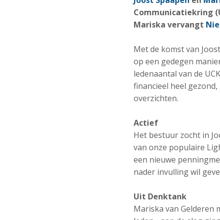
Joost Spaapen
en
Mar
Communicatiekring (U
Mariska vervangt
Nie
Met de komst van Joost
op een gedegen manier 
ledenaantal van de UCK
financieel heel gezond,
overzichten.
Actief
Het bestuur zocht in Jo
van onze populaire Ligh
een nieuwe penningmees
nader invulling wil geve
Uit Denktank
Mariska van Gelderen m