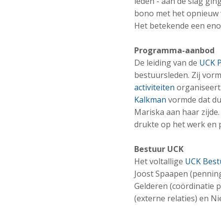
leden - aan de slag gi
bono met het opnieuw v
Het betekende een eno
Programma-aanbod
De leiding van de
UCK 
bestuursleden. Zij vor
activiteiten
organiseert
Kalkman
vormde dat duo
Mariska aan haar zijde
drukte op het werk en p
Bestuur UCK
Het voltallige
UCK Best
Joost Spaapen (pennin
Gelderen (coördinatie
(externe relaties) en N