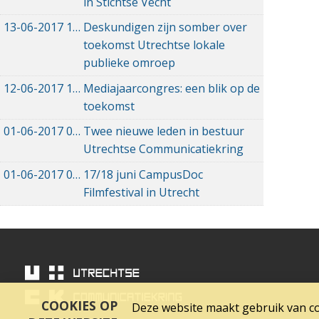
in Stichtse Vecht
13-06-2017
13-06-2017 20:12
Deskundigen zijn somber over
toekomst Utrechtse lokale
publieke omroep
12-06-2017
12-06-2017 11:59
Mediajaarcongres: een blik op de
toekomst
01-06-2017
01-06-2017 15:39
Twee nieuwe leden in bestuur
Utrechtse Communicatiekring
01-06-2017
01-06-2017 12:11
17/18 juni CampusDoc
Filmfestival in Utrecht
COOKIES OP
Deze website maakt gebruik van coo