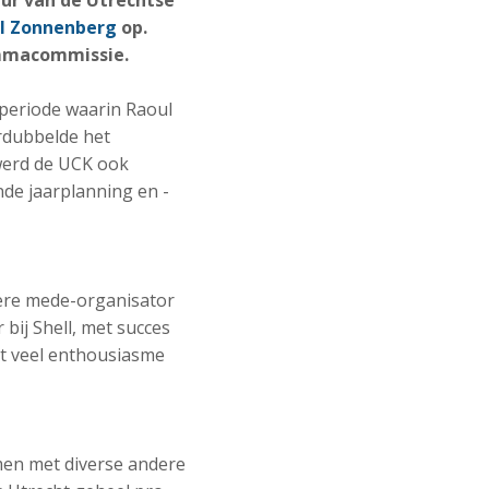
ur van de Utrechtse
l Zonnenberg
op.
ammacommissie.
periode waarin Raoul
rdubbelde het
werd de UCK ook
nde jaarplanning en -
ndere mede-organisator
bij Shell, met succes
et veel enthousiasme
men met diverse andere