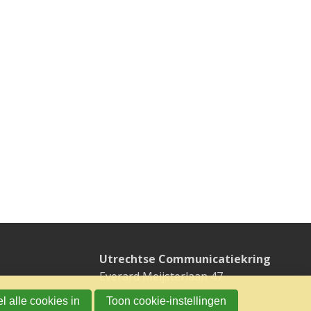
Utrechtse Communicatiekring
Everard Meijsterlaan 47
3533 CK UTRECHT
l alle cookies in
Toon cookie-instellingen