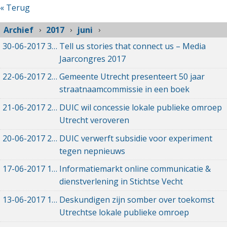
« Terug
Archief
2017
juni
30-06-2017
30-06-2017 14:25
Tell us stories that connect us – Media
Jaarcongres 2017
22-06-2017
22-06-2017 09:51
Gemeente Utrecht presenteert 50 jaar
straatnaamcommissie in een boek
21-06-2017
21-06-2017 20:08
DUIC wil concessie lokale publieke omroep
Utrecht veroveren
20-06-2017
20-06-2017 14:35
DUIC verwerft subsidie voor experiment
tegen nepnieuws
17-06-2017
17-06-2017 14:45
Informatiemarkt online communicatie &
dienstverlening in Stichtse Vecht
13-06-2017
13-06-2017 20:12
Deskundigen zijn somber over toekomst
Utrechtse lokale publieke omroep