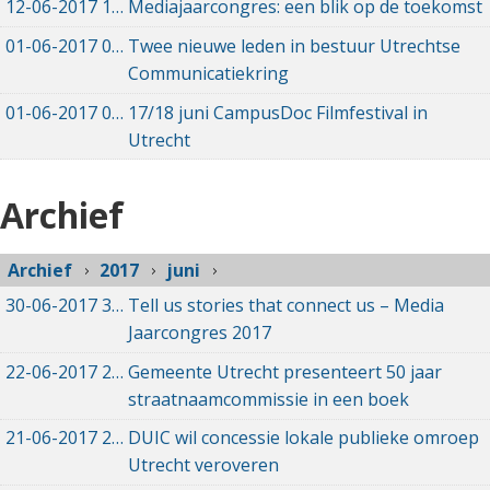
12-06-2017
12-06-2017 11:59
Mediajaarcongres: een blik op de toekomst
01-06-2017
01-06-2017 15:39
Twee nieuwe leden in bestuur Utrechtse
Communicatiekring
01-06-2017
01-06-2017 12:11
17/18 juni CampusDoc Filmfestival in
Utrecht
Archief
Archief
2017
juni
30-06-2017
30-06-2017 14:25
Tell us stories that connect us – Media
Jaarcongres 2017
22-06-2017
22-06-2017 09:51
Gemeente Utrecht presenteert 50 jaar
straatnaamcommissie in een boek
21-06-2017
21-06-2017 20:08
DUIC wil concessie lokale publieke omroep
Utrecht veroveren