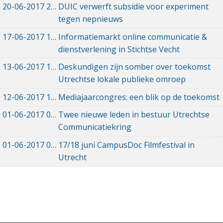
20-06-2017
20-06-2017 14:35
DUIC verwerft subsidie voor experiment
tegen nepnieuws
17-06-2017
17-06-2017 14:45
Informatiemarkt online communicatie &
dienstverlening in Stichtse Vecht
13-06-2017
13-06-2017 20:12
Deskundigen zijn somber over toekomst
Utrechtse lokale publieke omroep
12-06-2017
12-06-2017 11:59
Mediajaarcongres: een blik op de toekomst
01-06-2017
01-06-2017 15:39
Twee nieuwe leden in bestuur Utrechtse
Communicatiekring
01-06-2017
01-06-2017 12:11
17/18 juni CampusDoc Filmfestival in
Utrecht